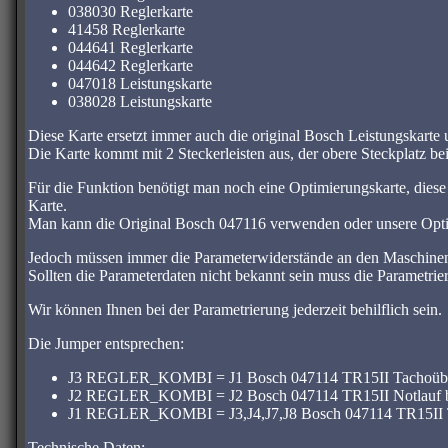
038030 Reglerkarte
41458 Reglerkarte
044641 Reglerkarte
044642 Reglerkarte
047018 Leistungskarte
038028 Leistungskarte
Diese Karte ersetzt immer auch die original Bosch Leistungskart
Die Karte kommt mit 2 Steckerleisten aus, der obere Steckplatz be
Für die Funktion benötigt man noch eine Optimierungskarte, d
Karte.
Man kann die Original Bosch 047116 verwenden oder unsere Opti
Jedoch müssen immer die Parameterwiderstände an den Maschinen
Sollten die Parameterdaten nicht bekannt sein muss die Parametr
Wir können Ihnen bei der Parametrierung jederzeit behilflich sein.
Die Jumper entsprechen:
J3 REGLER_KOMBI = J1 Bosch 047114 TR15II Tachoüberw
J2 REGLER_KOMBI = J2 Bosch 047114 TR15II Notlauf b
J1 REGLER_KOMBI = J3,J4,J7,J8 Bosch 047114 TR15II Tr
Technische Daten: